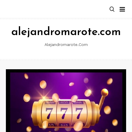
Skip
to
content
alejandromarote.com
Alejandromarote.com