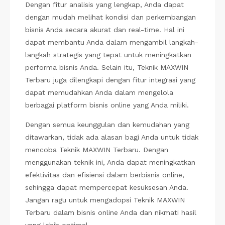
Dengan fitur analisis yang lengkap, Anda dapat
dengan mudah melihat kondisi dan perkembangan
bisnis Anda secara akurat dan real-time. Hal ini
dapat membantu Anda dalam mengambil langkah-
langkah strategis yang tepat untuk meningkatkan
performa bisnis Anda. Selain itu, Teknik MAXWIN
Terbaru juga dilengkapi dengan fitur integrasi yang
dapat memudahkan Anda dalam mengelola
berbagai platform bisnis online yang Anda miliki.
Dengan semua keunggulan dan kemudahan yang
ditawarkan, tidak ada alasan bagi Anda untuk tidak
mencoba Teknik MAXWIN Terbaru. Dengan
menggunakan teknik ini, Anda dapat meningkatkan
efektivitas dan efisiensi dalam berbisnis online,
sehingga dapat mempercepat kesuksesan Anda.
Jangan ragu untuk mengadopsi Teknik MAXWIN
Terbaru dalam bisnis online Anda dan nikmati hasil
yang lebih optimal.