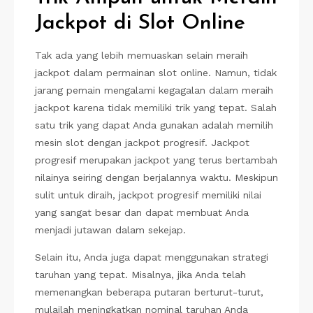
Jackpot di Slot Online
Tak ada yang lebih memuaskan selain meraih
jackpot dalam permainan slot online. Namun, tidak
jarang pemain mengalami kegagalan dalam meraih
jackpot karena tidak memiliki trik yang tepat. Salah
satu trik yang dapat Anda gunakan adalah memilih
mesin slot dengan jackpot progresif. Jackpot
progresif merupakan jackpot yang terus bertambah
nilainya seiring dengan berjalannya waktu. Meskipun
sulit untuk diraih, jackpot progresif memiliki nilai
yang sangat besar dan dapat membuat Anda
menjadi jutawan dalam sekejap.
Selain itu, Anda juga dapat menggunakan strategi
taruhan yang tepat. Misalnya, jika Anda telah
memenangkan beberapa putaran berturut-turut,
mulailah meningkatkan nominal taruhan Anda