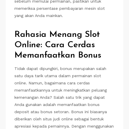
sebelum memulai permainan, pastikan untuk
memeriksa persentase pembayaran mesin slot
yang akan Anda mainkan.
Rahasia Menang Slot
Online: Cara Cerdas
Memanfaatkan Bonus
Tidak dapat dipungkiri, bonus merupakan salah
satu daya tarik utama dalam permainan slot
online. Namun, bagaimana cara cerdas
memanfaatkannya untuk meningkatkan peluang
kemenangan Anda? Salah satu trik yang dapat
Anda gunakan adalah memanfaatkan bonus
deposit atau bonus setoran. Bonus ini biasanya
diberikan oleh situs judi online sebagai bentuk
apresiasi kepada pemainnya. Dengan menggunakan