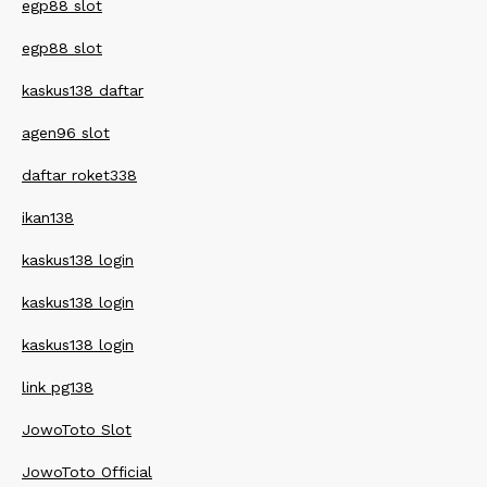
egp88 slot
egp88 slot
kaskus138 daftar
agen96 slot
daftar roket338
ikan138
kaskus138 login
kaskus138 login
kaskus138 login
link pg138
JowoToto Slot
JowoToto Official