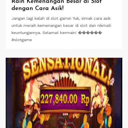
Raih Kemenangan Besar di Slot
dengan Cara Asik!
Jangan lagi kalah di slot game! Yuk, simak cara asik
untuk meraih kemenangan besar di slot dan nikmati
keuntungannya. Selamat bermain! ������
#slotgame