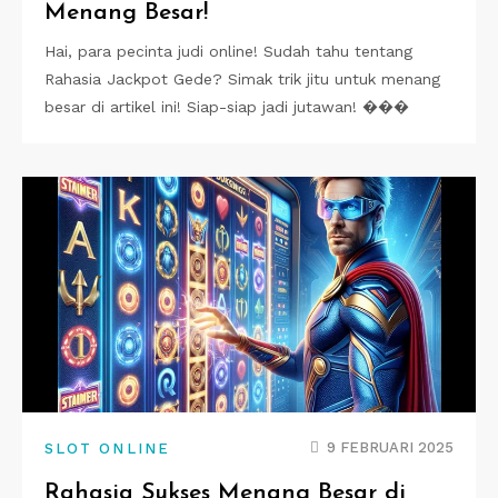
Menang Besar!
Hai, para pecinta judi online! Sudah tahu tentang
Rahasia Jackpot Gede? Simak trik jitu untuk menang
besar di artikel ini! Siap-siap jadi jutawan! ���
9 FEBRUARI 2025
SLOT ONLINE
Rahasia Sukses Menang Besar di