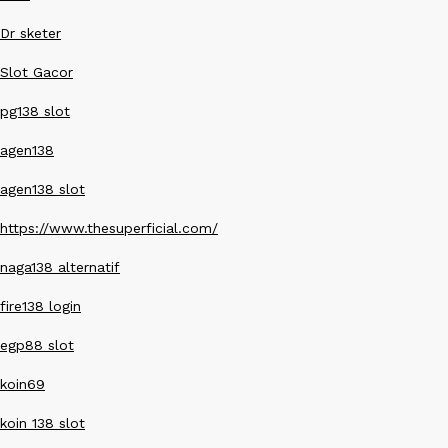
Dr sketer
Slot Gacor
pg138 slot
agen138
agen138 slot
https://www.thesuperficial.com/
naga138 alternatif
fire138 login
egp88 slot
koin69
koin 138 slot