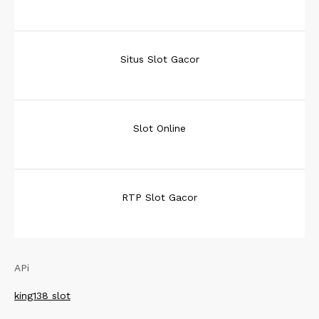
Situs Slot Gacor
Slot Online
RTP Slot Gacor
APi
king138 slot