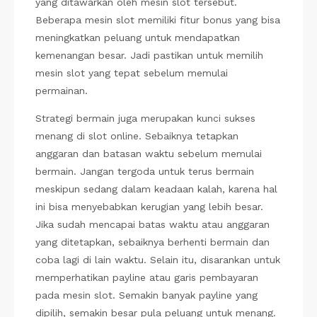
yang ditawarkan oleh mesin slot tersebut.
Beberapa mesin slot memiliki fitur bonus yang bisa
meningkatkan peluang untuk mendapatkan
kemenangan besar. Jadi pastikan untuk memilih
mesin slot yang tepat sebelum memulai
permainan.
Strategi bermain juga merupakan kunci sukses
menang di slot online. Sebaiknya tetapkan
anggaran dan batasan waktu sebelum memulai
bermain. Jangan tergoda untuk terus bermain
meskipun sedang dalam keadaan kalah, karena hal
ini bisa menyebabkan kerugian yang lebih besar.
Jika sudah mencapai batas waktu atau anggaran
yang ditetapkan, sebaiknya berhenti bermain dan
coba lagi di lain waktu. Selain itu, disarankan untuk
memperhatikan payline atau garis pembayaran
pada mesin slot. Semakin banyak payline yang
dipilih, semakin besar pula peluang untuk menang.