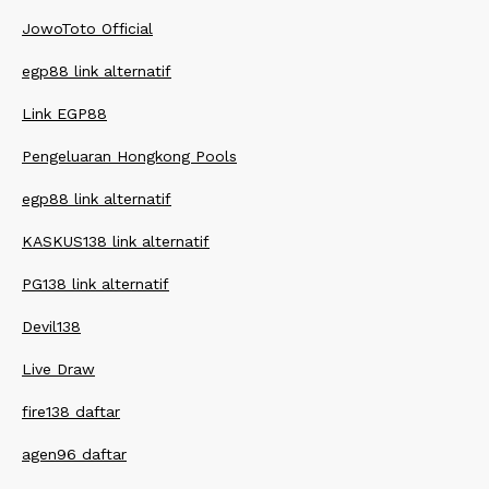
JowoToto Official
egp88 link alternatif
Link EGP88
Pengeluaran Hongkong Pools
egp88 link alternatif
KASKUS138 link alternatif
PG138 link alternatif
Devil138
Live Draw
fire138 daftar
agen96 daftar