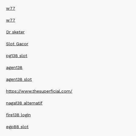
w77
w77
Dr sketer
Slot Gacor
pg138 slot
agen138
agen138 slot
https://www.thesuperficial.com/
naga138 alternatif
fire138 login
egp88 slot