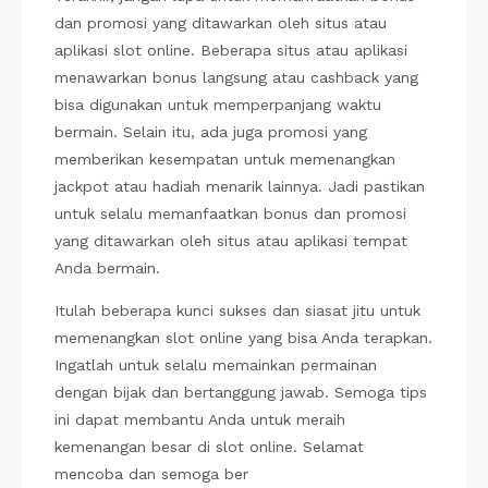
dan promosi yang ditawarkan oleh situs atau
aplikasi slot online. Beberapa situs atau aplikasi
menawarkan bonus langsung atau cashback yang
bisa digunakan untuk memperpanjang waktu
bermain. Selain itu, ada juga promosi yang
memberikan kesempatan untuk memenangkan
jackpot atau hadiah menarik lainnya. Jadi pastikan
untuk selalu memanfaatkan bonus dan promosi
yang ditawarkan oleh situs atau aplikasi tempat
Anda bermain.
Itulah beberapa kunci sukses dan siasat jitu untuk
memenangkan slot online yang bisa Anda terapkan.
Ingatlah untuk selalu memainkan permainan
dengan bijak dan bertanggung jawab. Semoga tips
ini dapat membantu Anda untuk meraih
kemenangan besar di slot online. Selamat
mencoba dan semoga ber