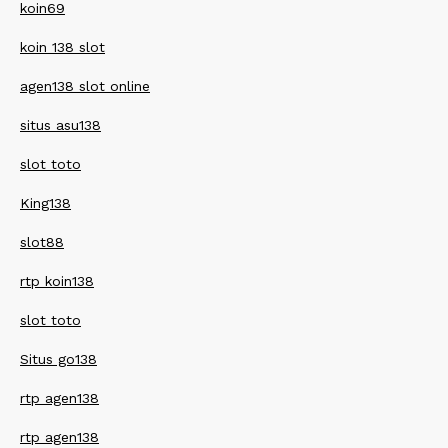
koin69
koin 138 slot
agen138 slot online
situs asu138
slot toto
King138
slot88
rtp koin138
slot toto
Situs go138
rtp agen138
rtp agen138