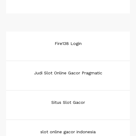
Fire138 Login
Judi Slot Online Gacor Pragmatic
Situs Slot Gacor
slot online gacor indonesia