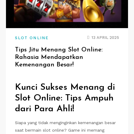
13 APRIL 2025
SLOT ONLINE
Tips Jitu Menang Slot Online:
Rahasia Mendapatkan
Kemenangan Besar!
Kunci Sukses Menang di
Slot Online: Tips Ampuh
dari Para Ahli!
Siapa yang tidak menginginkan kemenangan besar
saat bermain slot online? Game ini memang