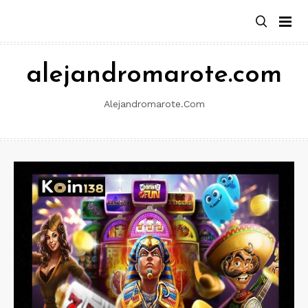
Skip
to
content
alejandromarote.com
Alejandromarote.com