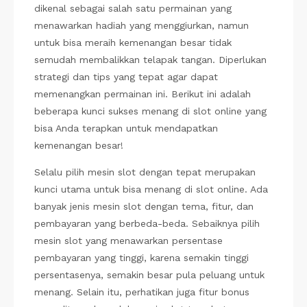
dikenal sebagai salah satu permainan yang
menawarkan hadiah yang menggiurkan, namun
untuk bisa meraih kemenangan besar tidak
semudah membalikkan telapak tangan. Diperlukan
strategi dan tips yang tepat agar dapat
memenangkan permainan ini. Berikut ini adalah
beberapa kunci sukses menang di slot online yang
bisa Anda terapkan untuk mendapatkan
kemenangan besar!
Selalu pilih mesin slot dengan tepat merupakan
kunci utama untuk bisa menang di slot online. Ada
banyak jenis mesin slot dengan tema, fitur, dan
pembayaran yang berbeda-beda. Sebaiknya pilih
mesin slot yang menawarkan persentase
pembayaran yang tinggi, karena semakin tinggi
persentasenya, semakin besar pula peluang untuk
menang. Selain itu, perhatikan juga fitur bonus