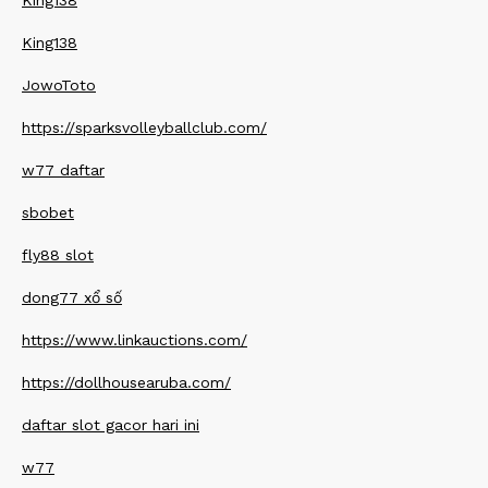
King138
King138
JowoToto
https://sparksvolleyballclub.com/
w77 daftar
sbobet
fly88 slot
dong77 xổ số
https://www.linkauctions.com/
https://dollhousearuba.com/
daftar slot gacor hari ini
w77