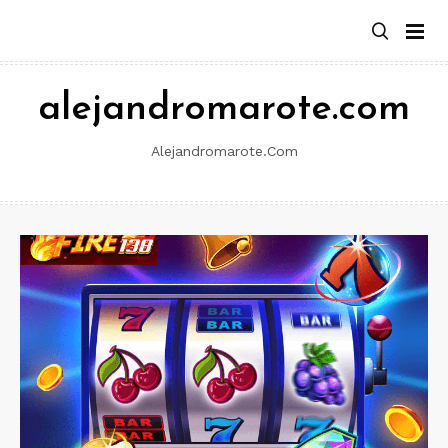
Skip
to
content
alejandromarote.com
Alejandromarote.com