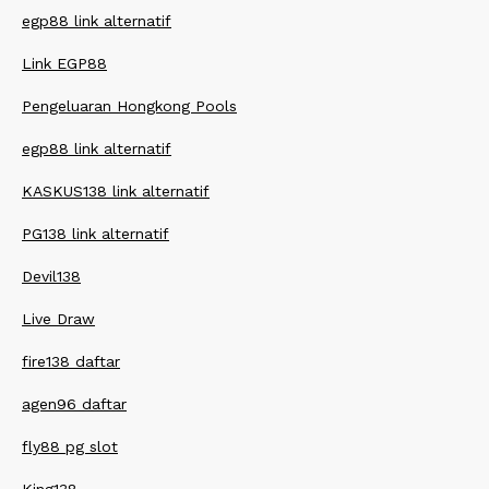
egp88 link alternatif
Link EGP88
Pengeluaran Hongkong Pools
egp88 link alternatif
KASKUS138 link alternatif
PG138 link alternatif
Devil138
Live Draw
fire138 daftar
agen96 daftar
fly88 pg slot