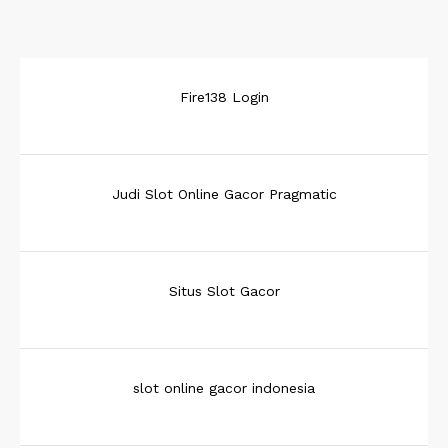
Fire138 Login
Judi Slot Online Gacor Pragmatic
Situs Slot Gacor
slot online gacor indonesia