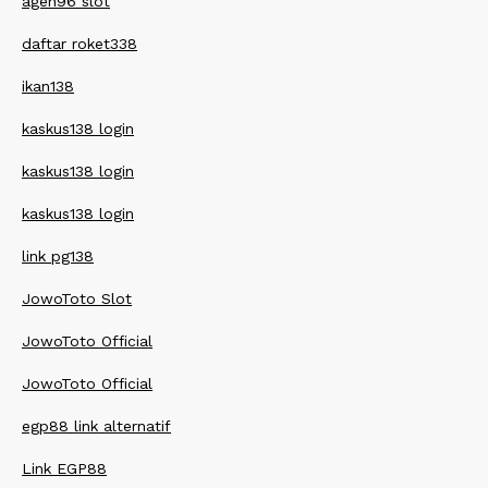
agen96 slot
daftar roket338
ikan138
kaskus138 login
kaskus138 login
kaskus138 login
link pg138
JowoToto Slot
JowoToto Official
JowoToto Official
egp88 link alternatif
Link EGP88