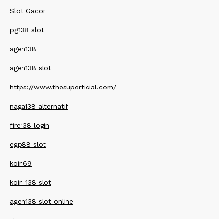
Slot Gacor
pg138 slot
agen138
agen138 slot
https://www.thesuperficial.com/
naga138 alternatif
fire138 login
egp88 slot
koin69
koin 138 slot
agen138 slot online