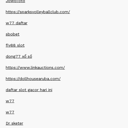
JowoToto
https://sparksvolleyballclub.com/
w77 daftar
sbobet
fly88 slot
dong77 xổ số
https://www.linkauctions.com/
https://dollhousearuba.com/
daftar slot gacor hari ini
w77
w77
Dr sketer