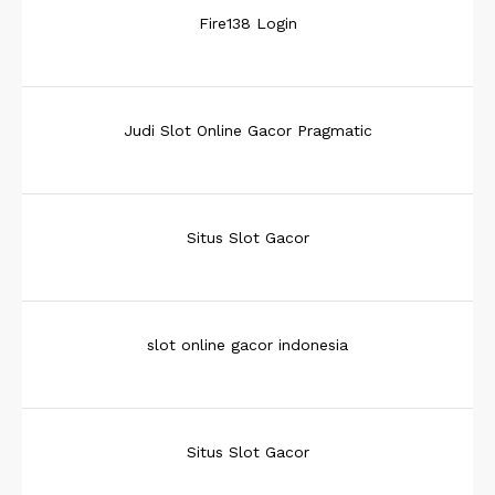
Fire138 Login
Judi Slot Online Gacor Pragmatic
Situs Slot Gacor
slot online gacor indonesia
Situs Slot Gacor