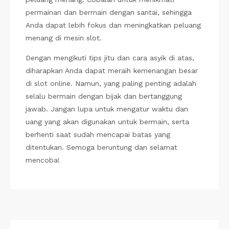
permainan dan bermain dengan santai, sehingga
Anda dapat lebih fokus dan meningkatkan peluang
menang di mesin slot.
Dengan mengikuti tips jitu dan cara asyik di atas,
diharapkan Anda dapat meraih kemenangan besar
di slot online. Namun, yang paling penting adalah
selalu bermain dengan bijak dan bertanggung
jawab. Jangan lupa untuk mengatur waktu dan
uang yang akan digunakan untuk bermain, serta
berhenti saat sudah mencapai batas yang
ditentukan. Semoga beruntung dan selamat
mencoba!