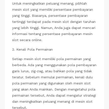
Untuk meningkatkan peluang menang, pilihlah
mesin slot yang memiliki persentase pembayaran
yang tinggi. Biasanya, persentase pembayaran
tertinggi terdapat pada mesin slot dengan taruhan
yang lebih tinggi. Namun, Anda juga dapat mencari
informasi tentang persentase pembayaran mesin
slot secara online.
2. Kenali Pola Permainan
Setiap mesin slot memiliki pola permainan yang
berbeda. Ada yang menggunakan pola pembayaran
garis lurus, zig-zag, atau bahkan pola yang tidak
teratur. Sebelum memulai permainan, kenali dulu
pola permainan yang digunakan oleh mesin slot
yang akan Anda mainkan. Dengan mengetahui pola
permainan tersebut, Anda dapat mengatur strategi
dan meningkatkan peluang menang di mesin slot
tersebut.