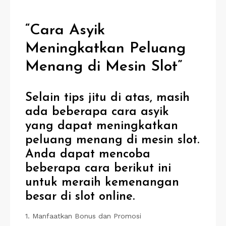
“Cara Asyik
Meningkatkan Peluang
Menang di Mesin Slot”
Selain tips jitu di atas, masih
ada beberapa cara asyik
yang dapat meningkatkan
peluang menang di mesin slot.
Anda dapat mencoba
beberapa cara berikut ini
untuk meraih kemenangan
besar di slot online.
1. Manfaatkan Bonus dan Promosi