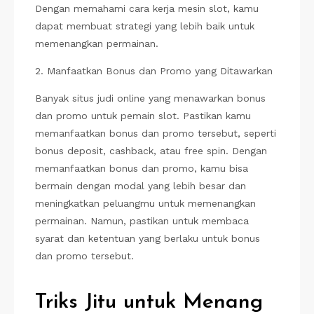
Dengan memahami cara kerja mesin slot, kamu
dapat membuat strategi yang lebih baik untuk
memenangkan permainan.
2. Manfaatkan Bonus dan Promo yang Ditawarkan
Banyak situs judi online yang menawarkan bonus
dan promo untuk pemain slot. Pastikan kamu
memanfaatkan bonus dan promo tersebut, seperti
bonus deposit, cashback, atau free spin. Dengan
memanfaatkan bonus dan promo, kamu bisa
bermain dengan modal yang lebih besar dan
meningkatkan peluangmu untuk memenangkan
permainan. Namun, pastikan untuk membaca
syarat dan ketentuan yang berlaku untuk bonus
dan promo tersebut.
Triks Jitu untuk Menang