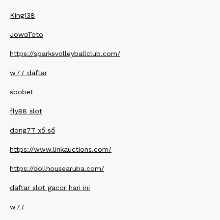
King138
JowoToto
https://sparksvolleyballclub.com/
w77 daftar
sbobet
fly88 slot
dong77 xổ số
https://www.linkauctions.com/
https://dollhousearuba.com/
daftar slot gacor hari ini
w77