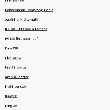
Link EGP88
Pengeluaran Hongkong Pools
egp88 link alternatif
KASKUS138 link alternatif
PG138 link alternatif
Devil138
Live Draw
fire138 daftar
agen96 daftar
fly88 pg slot
King138
King138