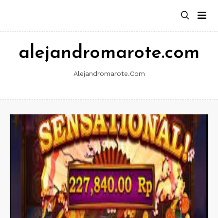
Skip
to
content
alejandromarote.com
Alejandromarote.com