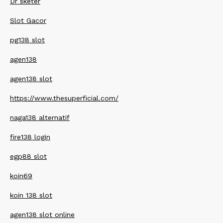
Dr sketer
Slot Gacor
pg138 slot
agen138
agen138 slot
https://www.thesuperficial.com/
naga138 alternatif
fire138 login
egp88 slot
koin69
koin 138 slot
agen138 slot online