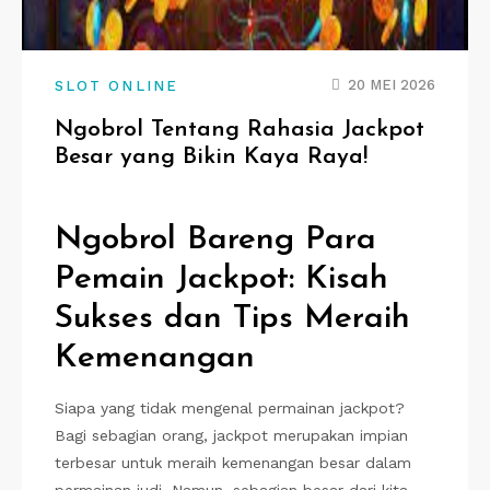
20 MEI 2026
SLOT ONLINE
Ngobrol Tentang Rahasia Jackpot
Besar yang Bikin Kaya Raya!
Ngobrol Bareng Para
Pemain Jackpot: Kisah
Sukses dan Tips Meraih
Kemenangan
Siapa yang tidak mengenal permainan jackpot?
Bagi sebagian orang, jackpot merupakan impian
terbesar untuk meraih kemenangan besar dalam
permainan judi. Namun, sebagian besar dari kita