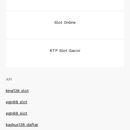
Slot Online
RTP Slot Gacor
APi
king138 slot
egp88 slot
egp88 slot
kaskus138 daftar