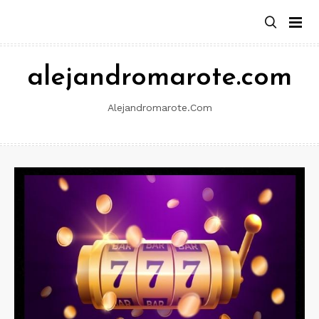
Skip
to
content
alejandromarote.com
Alejandromarote.com