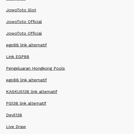
JowoToto Slot
JowoToto Official
JowoToto Official
egp88 link alternatif
Link EGP88
Pengeluaran Hongkong Pools
egp88 link alternatif
KASKUS138 link alternatif
PG138 link alternatif
Devil138
Live Draw