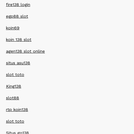
fire138 login
egp88 slot
koin69
koin 138 slot
agen138 slot online
situs asu138
slot toto
King138
slot88
rtp koin138
slot toto
Situs go138