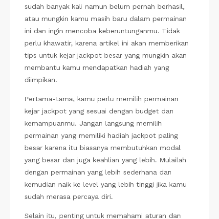
sudah banyak kali namun belum pernah berhasil,
atau mungkin kamu masih baru dalam permainan
ini dan ingin mencoba keberuntunganmu. Tidak
perlu khawatir, karena artikel ini akan memberikan
tips untuk kejar jackpot besar yang mungkin akan
membantu kamu mendapatkan hadiah yang
diimpikan.
Pertama-tama, kamu perlu memilih permainan
kejar jackpot yang sesuai dengan budget dan
kemampuanmu. Jangan langsung memilih
permainan yang memiliki hadiah jackpot paling
besar karena itu biasanya membutuhkan modal
yang besar dan juga keahlian yang lebih. Mulailah
dengan permainan yang lebih sederhana dan
kemudian naik ke level yang lebih tinggi jika kamu
sudah merasa percaya diri.
Selain itu, penting untuk memahami aturan dan