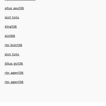
situs asu138
slot toto
King138
slot88
rtp koin138
slot toto
Situs go138
rtp agen138
rtp agen138