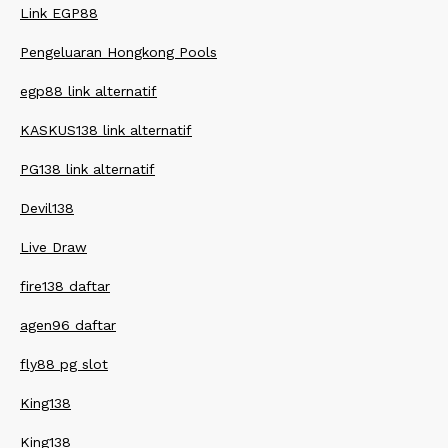
Link EGP88
Pengeluaran Hongkong Pools
egp88 link alternatif
KASKUS138 link alternatif
PG138 link alternatif
Devil138
Live Draw
fire138 daftar
agen96 daftar
fly88 pg slot
King138
King138