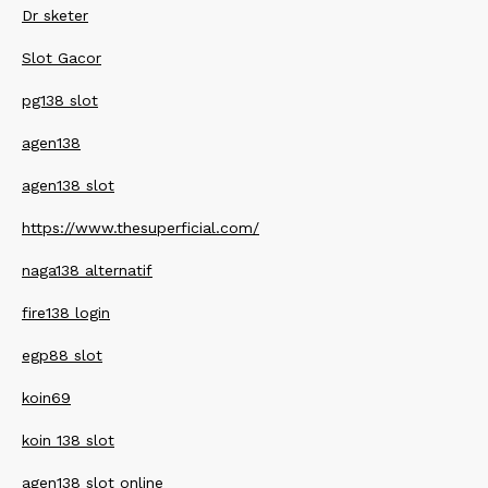
Dr sketer
Slot Gacor
pg138 slot
agen138
agen138 slot
https://www.thesuperficial.com/
naga138 alternatif
fire138 login
egp88 slot
koin69
koin 138 slot
agen138 slot online