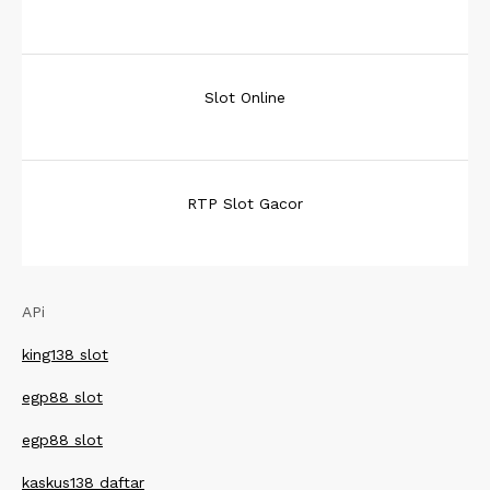
Slot Online
RTP Slot Gacor
APi
king138 slot
egp88 slot
egp88 slot
kaskus138 daftar