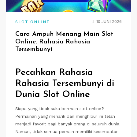
10 JUNI 2026
SLOT ONLINE
Cara Ampuh Menang Main Slot
Online: Rahasia Rahasia
Tersembunyi
Pecahkan Rahasia
Rahasia Tersembunyi di
Dunia Slot Online
Siapa yang tidak suka bermain slot online?
Permainan yang menarik dan menghibur ini telah
menjadi favorit bagi banyak orang di seluruh dunia.
Namun, tidak semua pemain memiliki kesempatan