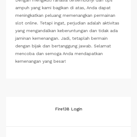
Dengan mengikuti rahasia tersembunyi dan tips
ampuh yang kami bagikan di atas, Anda dapat
meningkatkan peluang memenangkan permainan
slot online. Tetapi ingat, perjudian adalah aktivitas
yang mengandalkan keberuntungan dan tidak ada
jaminan kemenangan. Jadi, tetaplah bermain
dengan bijak dan bertanggung jawab. Selamat
mencoba dan semoga Anda mendapatkan
kemenangan yang besar!
Fire138 Login