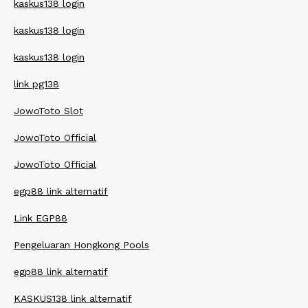
kaskus138 login
kaskus138 login
kaskus138 login
link pg138
JowoToto Slot
JowoToto Official
JowoToto Official
egp88 link alternatif
Link EGP88
Pengeluaran Hongkong Pools
egp88 link alternatif
KASKUS138 link alternatif