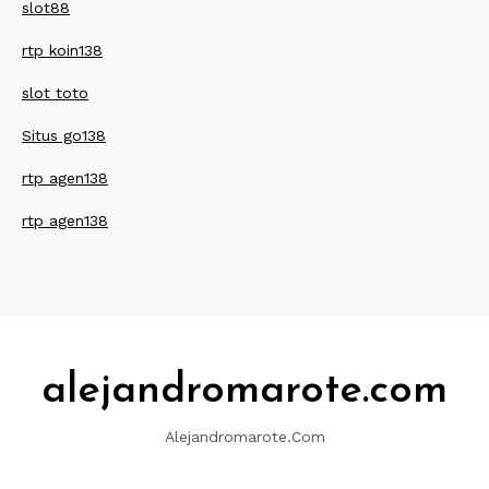
slot88
rtp koin138
slot toto
Situs go138
rtp agen138
rtp agen138
alejandromarote.com
Alejandromarote.com