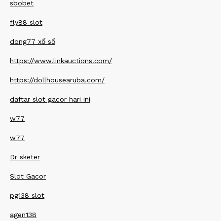
sbobet
fly88 slot
dong77 xổ số
https://www.linkauctions.com/
https://dollhousearuba.com/
daftar slot gacor hari ini
w77
w77
Dr sketer
Slot Gacor
pg138 slot
agen138