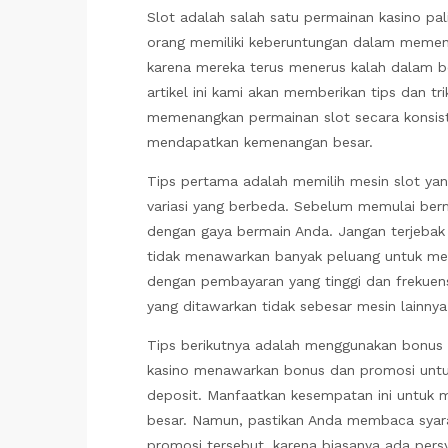
Slot adalah salah satu permainan kasino pal
orang memiliki keberuntungan dalam memen
karena mereka terus menerus kalah dalam be
artikel ini kami akan memberikan tips dan 
memenangkan permainan slot secara konsis
mendapatkan kemenangan besar.
Tips pertama adalah memilih mesin slot yang
variasi yang berbeda. Sebelum memulai berm
dengan gaya bermain Anda. Jangan terjebak 
tidak menawarkan banyak peluang untuk mem
dengan pembayaran yang tinggi dan frekuens
yang ditawarkan tidak sebesar mesin lainnya
Tips berikutnya adalah menggunakan bonus 
kasino menawarkan bonus dan promosi untuk 
deposit. Manfaatkan kesempatan ini untuk
besar. Namun, pastikan Anda membaca syara
promosi tersebut, karena biasanya ada pers