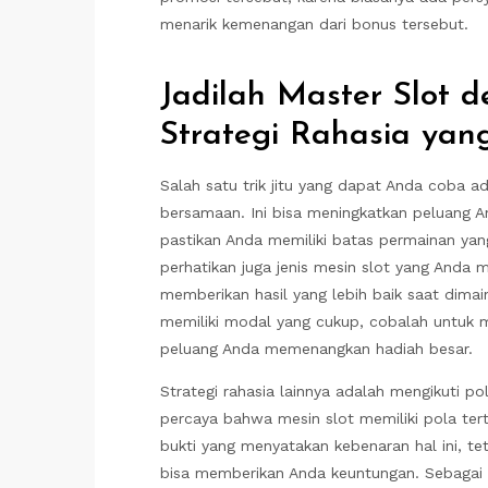
menarik kemenangan dari bonus tersebut.
Jadilah Master Slot d
Strategi Rahasia yan
Salah satu trik jitu yang dapat Anda coba a
bersamaan. Ini bisa meningkatkan peluang
pastikan Anda memiliki batas permainan yang 
perhatikan juga jenis mesin slot yang Anda
memberikan hasil yang lebih baik saat dimain
memiliki modal yang cukup, cobalah untuk 
peluang Anda memenangkan hadiah besar.
Strategi rahasia lainnya adalah mengikuti p
percaya bahwa mesin slot memiliki pola tert
bukti yang menyatakan kebenaran hal ini, te
bisa memberikan Anda keuntungan. Sebagai 