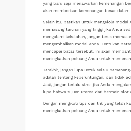
yang baru saja menawarkan kemenangan besa
akan memberikan kemenangan besar dalam 
Selain itu, pastikan untuk mengelola modal 
memasang taruhan yang tinggi jika Anda sed
mengalami kekalahan, jangan terus memasan
mengembalikan modal Anda. Tentukan batas 
mencapai batas tersebut. Ini akan membantu
meningkatkan peluang Anda untuk memenangk
Terakhir, jangan lupa untuk selalu bersena
adalah tentang keberuntungan, dan tidak a
Jadi, jangan terlalu stres jika Anda mengala
lupa bahwa tujuan utama dari bermain slot
Dengan mengikuti tips dan trik yang telah k
meningkatkan peluang Anda untuk memenang