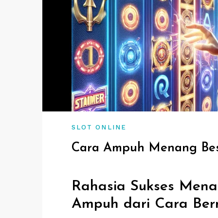
SLOT ONLINE
Cara Ampuh Menang Besar 
Rahasia Sukses Menang
Ampuh dari Cara Ber