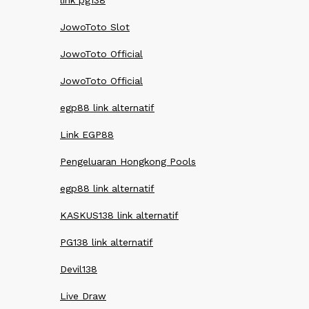
link pg138
JowoToto Slot
JowoToto Official
JowoToto Official
egp88 link alternatif
Link EGP88
Pengeluaran Hongkong Pools
egp88 link alternatif
KASKUS138 link alternatif
PG138 link alternatif
Devil138
Live Draw