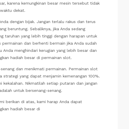
r, karena kemungkinan besar mesin tersebut tidak
waktu dekat.
Anda dengan bijak. Jangan terlalu rakus dan terus
ang beruntung. Sebaliknya, jika Anda sedang
g taruhan yang lebih tinggi dengan harapan untuk
permainan dan berhenti bermain jika Anda sudah
 Anda menghindari kerugian yang lebih besar dan
an hadiah besar di permainan slot.
ng-senang dan menikmati permainan. Permainan slot
da strategi yang dapat menjamin kemenangan 100%.
mi kekalahan. Nikmatilah setiap putaran dan jangan
 adalah untuk bersenang-senang.
ami berikan di atas, kami harap Anda dapat
kan hadiah besar di